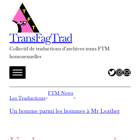
Aller
au
contenu
TransFagTrad
Collectif de traductions d’archives trans FTM
homosexuelles
twitter
insta
adresse mail
FTM News
Les Traductions
>
>
Un homme parmi les hommes à Mr Leather