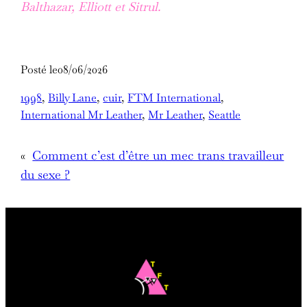
Balthazar, Elliott et Sitrul.
Posté le
08/06/2026
1998
, 
Billy Lane
, 
cuir
, 
FTM International
, 
International Mr Leather
, 
Mr Leather
, 
Seattle
«
Comment c’est d’être un mec trans travailleur
du sexe ?