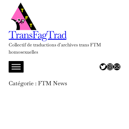
Aller
au
contenu
TransFagTrad
Collectif de traductions d’archives trans FTM
homosexuelles
twitter
insta
adresse mail
Catégorie :
FTM News