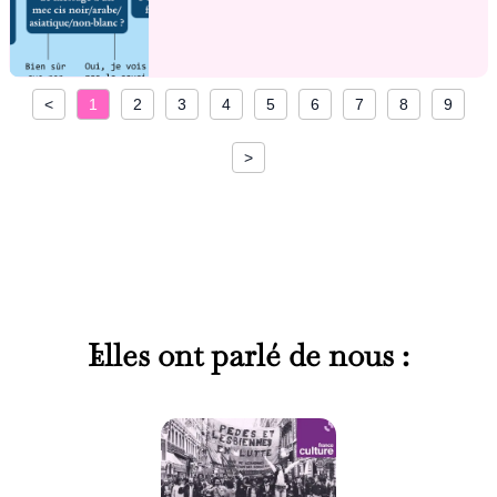
<
1
2
3
4
5
6
7
8
9
>
I·Elles ont parlé de nous :