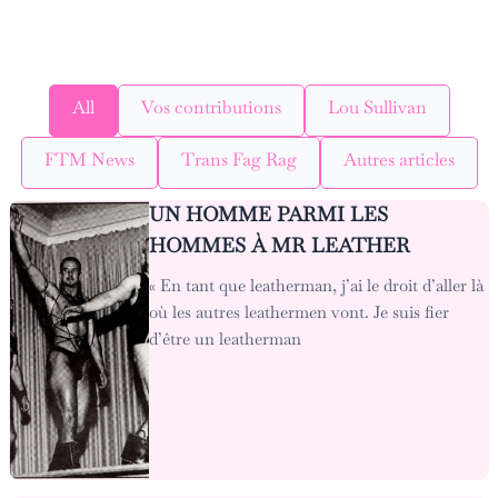
All
Vos contributions
Lou Sullivan
FTM News
Trans Fag Rag
Autres articles
UN HOMME PARMI LES
HOMMES À MR LEATHER
« En tant que leatherman, j’ai le droit d’aller là
où les autres leathermen vont. Je suis fier
d’être un leatherman