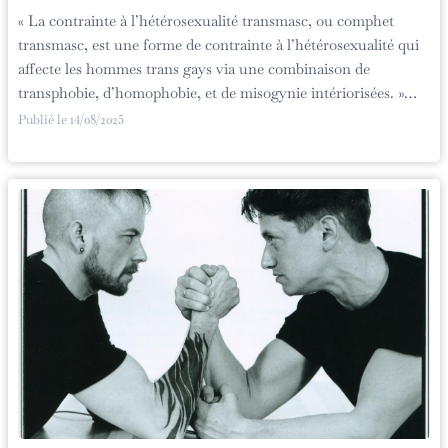
« La contrainte à l’hétérosexualité transmasc, ou comphet
transmasc, est une forme de contrainte à l’hétérosexualité qui
affecte les hommes trans gays via une combinaison de
transphobie, d’homophobie, et de misogynie intériorisées. »…
Publié le
14/08/2025