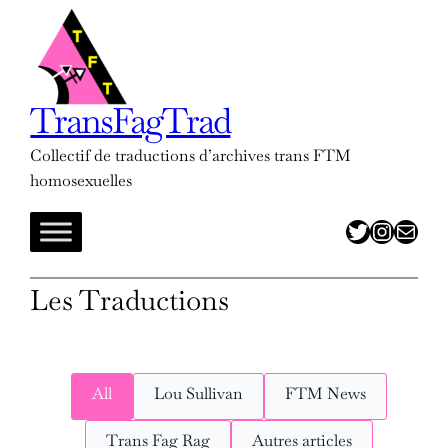
Aller
au
contenu
TransFagTrad
Collectif de traductions d’archives trans FTM
homosexuelles
twitter
insta
adresse mail
Les Traductions
All
Lou Sullivan
FTM News
Trans Fag Rag
Autres articles