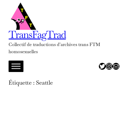
Aller
au
contenu
TransFagTrad
Collectif de traductions d’archives trans FTM
homosexuelles
twitter
insta
adresse mail
Étiquette :
Seattle