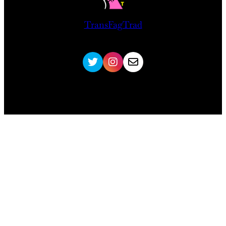
TransFagTrad