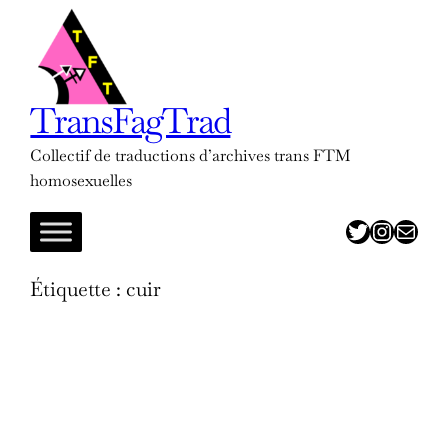
Aller
au
contenu
TransFagTrad
Collectif de traductions d’archives trans FTM
homosexuelles
twitter
insta
adresse mail
Étiquette :
cuir