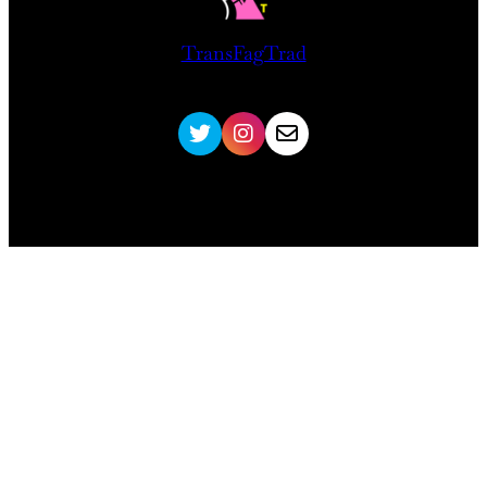
TransFagTrad