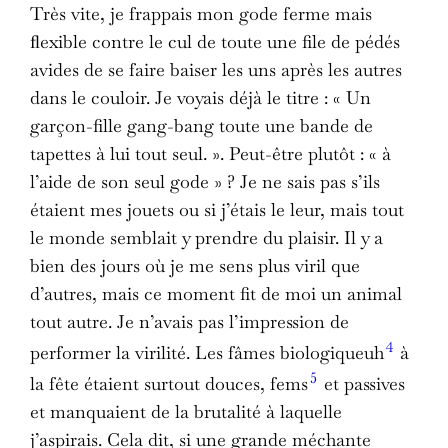
Très vite, je frappais mon gode ferme mais
ﬂexible contre le cul de toute une file de pédés
avides de se faire baiser les uns après les autres
dans le couloir. Je voyais déjà le titre : « Un
garçon-fille gang-bang toute une bande de
tapettes à lui tout seul. ». Peut-être plutôt : « à
l’aide de son seul gode » ? Je ne sais pas s’ils
étaient mes jouets ou si j’étais le leur, mais tout
le monde semblait y prendre du plaisir. Il y a
bien des jours où je me sens plus viril que
d’autres, mais ce moment fit de moi un animal
tout autre. Je n’avais pas l’impression de
4
performer la virilité. Les fâmes biologiqueuh
à
5
la fête étaient surtout douces, fems
et passives
et manquaient de la brutalité à laquelle
j’aspirais. Cela dit, si une grande méchante