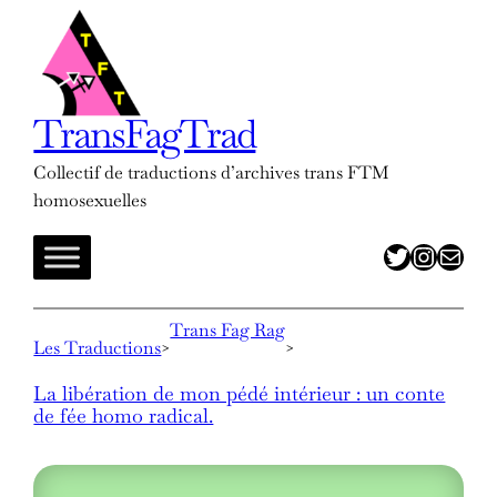
Aller
au
contenu
TransFagTrad
Collectif de traductions d’archives trans FTM
homosexuelles
twitter
insta
adresse mail
Trans Fag Rag
Les Traductions
>
>
La libération de mon pédé intérieur : un conte
de fée homo radical.