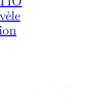
TIO
vèle
tion