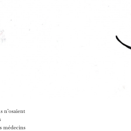
ns n’osaient
s
es médecins