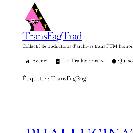
Aller
au
contenu
TransFagTrad
Collectif de traductions d’archives trans FTM homos
Accueil
Les Traductions
Qui s
Étiquette :
TransFagRag