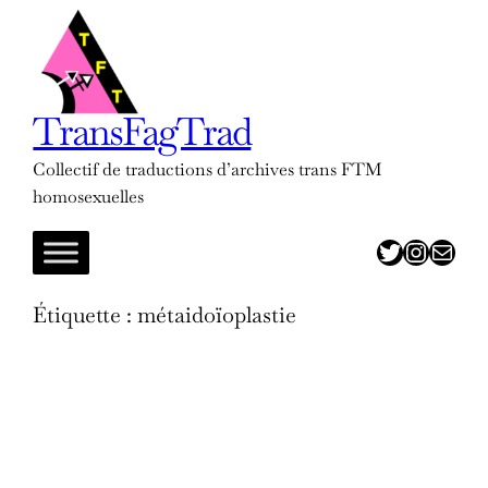
Aller
au
contenu
TransFagTrad
Collectif de traductions d’archives trans FTM
homosexuelles
twitter
insta
adresse mail
Étiquette :
métaidoïoplastie