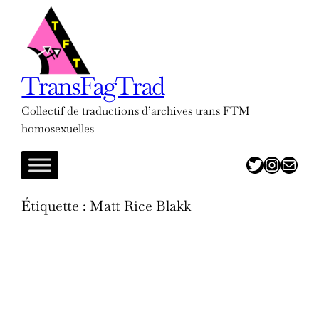
Aller
au
contenu
TransFagTrad
Collectif de traductions d’archives trans FTM
homosexuelles
twitter
insta
adresse mail
Étiquette :
Matt Rice Blakk