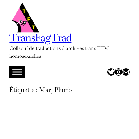
Aller
au
contenu
TransFagTrad
Collectif de traductions d’archives trans FTM
homosexuelles
twitter
insta
adresse mail
Étiquette :
Marj Plumb