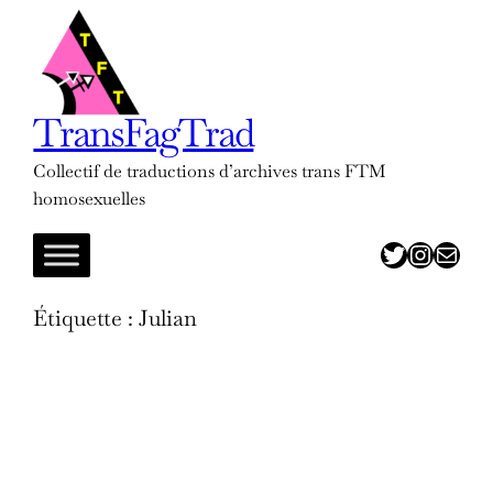
Aller
au
contenu
TransFagTrad
Collectif de traductions d’archives trans FTM
homosexuelles
twitter
insta
adresse mail
Étiquette :
Julian