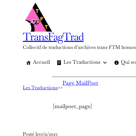
Aller
au
contenu
TransFagTrad
Collectif de traductions d’archives trans FTM homos
Accueil
Les Traductions
Qui s
Page MailPoet
Les Traductions
>
>
[mailpoet_page]
Posté le
13/11/2023