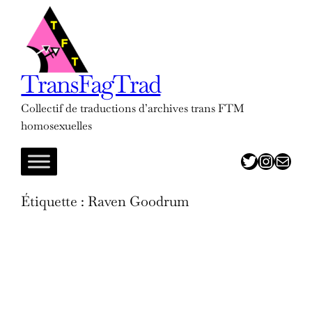
Aller
au
contenu
TransFagTrad
Collectif de traductions d’archives trans FTM
homosexuelles
twitter
insta
adresse mail
Étiquette :
Raven Goodrum