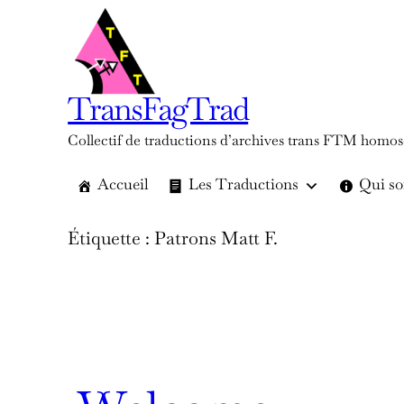
Aller
au
contenu
TransFagTrad
Collectif de traductions d’archives trans FTM homos
Accueil
Les Traductions
Qui s
Étiquette :
Patrons Matt F.