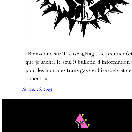
«Bienvenue sur TransFagRag… le premier (et
que je sache, le seul !) bulletin d’information
pour les hommes trans gays et bisexuels et cel
aiment !»
février 16, 2023