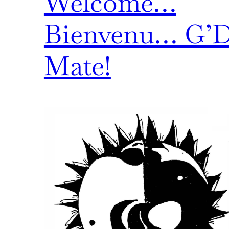
Welcome…
Bienvenu… G’
Mate!