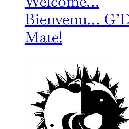
Welcome…
Bienvenu… G’
Mate!