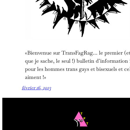
«Bienvenue sur TransFagRag… le premier (et
que je sache, le seul !) bulletin d’information
pour les hommes trans gays et bisexuels et cel
aiment !»
février 16, 2023