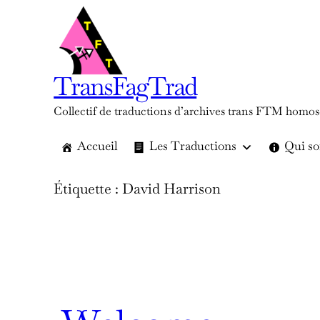
Aller
au
contenu
TransFagTrad
Collectif de traductions d’archives trans FTM homos
Accueil
Les Traductions
Qui s
Étiquette :
David Harrison