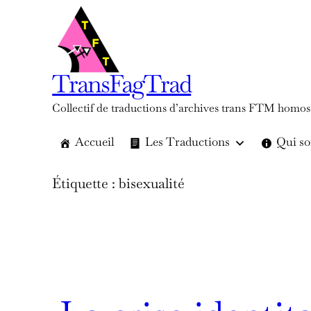
Aller
au
contenu
TransFagTrad
Collectif de traductions d’archives trans FTM homos
Accueil
Les Traductions
Qui s
Étiquette :
bisexualité