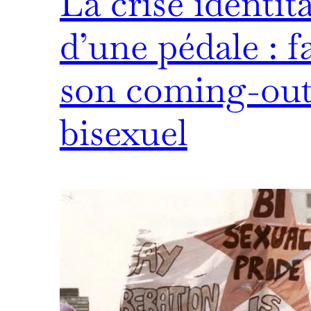
La crise identita
d’une pédale : f
son coming-ou
bisexuel