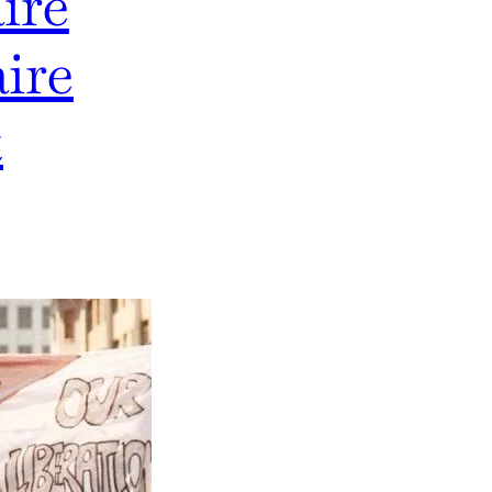
ire
aire
t