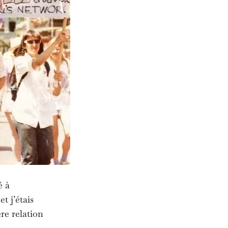
é à
t j’étais
re relation