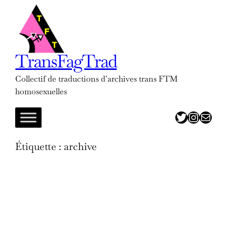
Aller
au
contenu
TransFagTrad
Collectif de traductions d’archives trans FTM
homosexuelles
twitter
insta
adresse mail
Étiquette :
archive