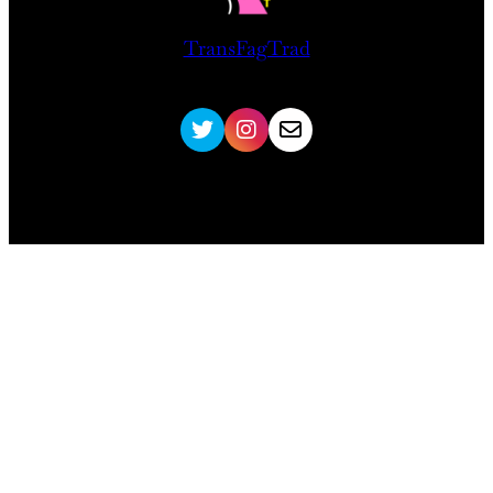
TransFagTrad