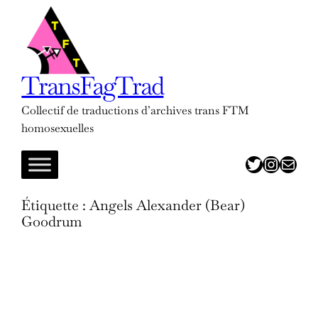
Aller
au
contenu
TransFagTrad
Collectif de traductions d’archives trans FTM
homosexuelles
twitter
insta
adresse mail
Étiquette :
Angels Alexander (Bear)
Goodrum