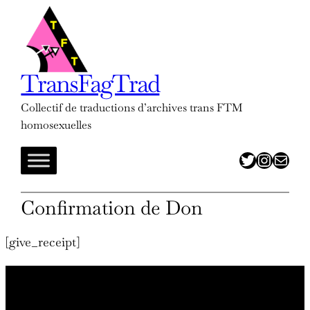
Aller
au
contenu
TransFagTrad
Collectif de traductions d’archives trans FTM
homosexuelles
twitter
insta
adresse mail
Confirmation de Don
[give_receipt]