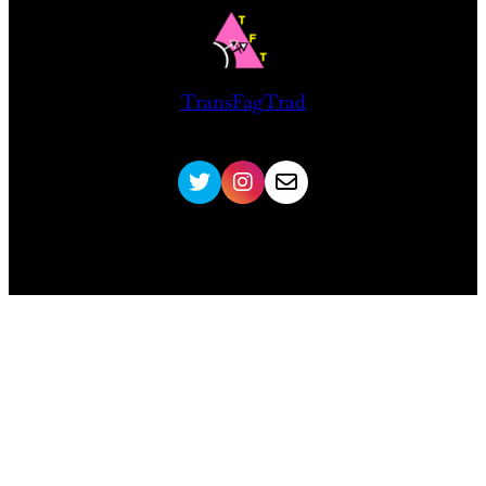
TransFagTrad